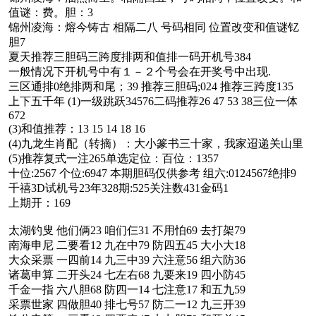
值谜：费。胆：3
锦州凌海：熔今铸古 相隔二八 号码相同 位置改变和值谜钇
胆7
夏天推荐三胆码三跨度排两和值排一码开机号384
一般情况下开机号中有１－２个号会在开奖号中出现.
三区通排0绝排两和尾；39 推荐三胆码;024 推荐三跨度135
上下五千年 (1)一级跳跃34576二码推荐26 47 53 38三位一体
672
(3)和值推荐：13 15 14 18 16
(4)九龙生肖配（转摘）：大小篆书三十家，我家迢递关山里
(5)推荐复式一注265单选定位：百位：1357
十位:2567 个位:6947 本期胆码仅供参考 组六:0124567绝排9
千禧3D试机号23年328期:525关注数431金码1
上期开：169
太湖钓叟 他们俩23 咱们仨31 不用怕69 去打架79
南海申尼 二要看12 九在中79 防四五45 大小大18
大众采票 一四前14 九三中39 六注意56 组六防36
诸葛申算 二开头24 七左右68 九要来19 四小防45
千金一指 六八胆68 防四一14 七注意17 和五九59
采票世家 四做胆40 排七号57 防二一12 九三开39