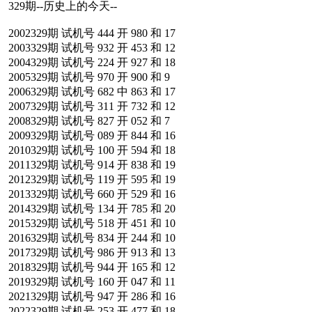
329期--历史上的今天--
2002329期 试机号 444 开 980 和 17
2003329期 试机号 932 开 453 和 12
2004329期 试机号 224 开 927 和 18
2005329期 试机号 970 开 900 和 9
2006329期 试机号 682 中 863 和 17
2007329期 试机号 311 开 732 和 12
2008329期 试机号 827 开 052 和 7
2009329期 试机号 089 开 844 和 16
2010329期 试机号 100 开 594 和 18
2011329期 试机号 914 开 838 和 19
2012329期 试机号 119 开 595 和 19
2013329期 试机号 660 开 529 和 16
2014329期 试机号 134 开 785 和 20
2015329期 试机号 518 开 451 和 10
2016329期 试机号 834 开 244 和 10
2017329期 试机号 986 开 913 和 13
2018329期 试机号 944 开 165 和 12
2019329期 试机号 160 开 047 和 11
2021329期 试机号 947 开 286 和 16
2022329期 试机号 253 开 477 和 18