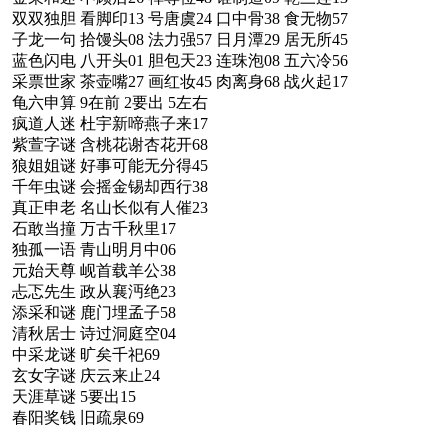
双双独胆 看脚印13 号唐虞24 口中骨38 食无物57
子龙一句 拾馒头08 法力强57 日月潭29 居无所45
蓝色闪电 八开头01 胆包天23 连珠泡08 五六冷56
采票世家 茶壶嘴27 画红妆45 肉离身68 战火起17
龟六申算 9在前 2要出 5左右
疯道人迷 杜宇新啼燕子来17
紫萱字谜 含桃花谢杏花开68
狼姐姐谜 好事可能无分得45
千年虫谜 会摇金锡却西行38
真正申老 名山长似有人催23
石敢当撞 万古千秋里17
独孤一语 青山明月中06
元始天尊 岘首载羊公38
忐忑先生 政从襄沔绝23
添采和谜 鹿门埋孟子58
清秋居士 诗过洞庭空04
中采龙谜 旷矣千祀69
玄女字谜 庆云来止24
天涯草谜 5要出15
春阳奖钱 旧疏泉69