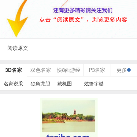
阅读原文
3D名家
双色名家
快8西游经
P3名家
更多
名家说采
独角龙胆
藏机图
炫箫字谜