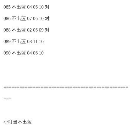
085 不出蓝 04 06 10 对
086 不出蓝 07 06 10 对
088 不出蓝 02 06 09 对
089 不出蓝 03 11 16
090 不出蓝 04 06 10
===============================================
===
小叮当不出蓝