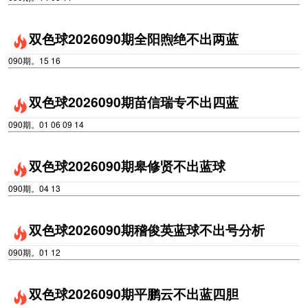
双色球2026090期全阳煦绝不出两蓝
090期。15 16
双色球2026090期苗信瑞专不出四蓝
090期。01 06 09 14
双色球2026090期皋修贤不出蓝球
090期。04 13
双色球2026090期稽俊英蓝球不出号分析
090期。01 12
双色球2026090期平鹏云不出蓝四胆