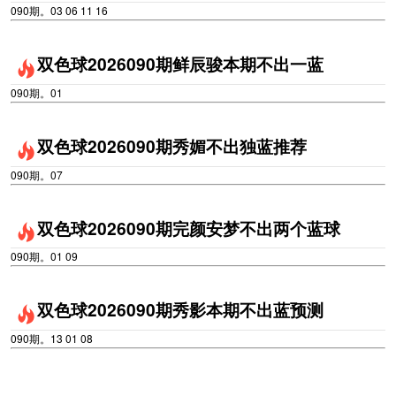
090期。03 06 11 16
双色球2026090期鲜辰骏本期不出一蓝
090期。01
双色球2026090期秀媚不出独蓝推荐
090期。07
双色球2026090期完颜安梦不出两个蓝球
090期。01 09
双色球2026090期秀影本期不出蓝预测
090期。13 01 08