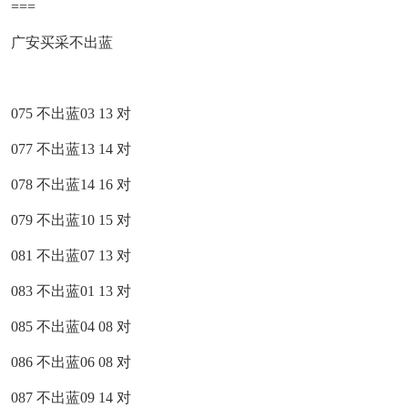
===
广安买采不出蓝
075 不出蓝03 13 对
077 不出蓝13 14 对
078 不出蓝14 16 对
079 不出蓝10 15 对
081 不出蓝07 13 对
083 不出蓝01 13 对
085 不出蓝04 08 对
086 不出蓝06 08 对
087 不出蓝09 14 对