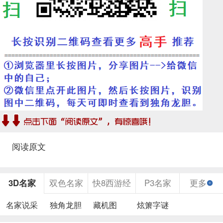
阅读原文
3D名家
双色名家
快8西游经
P3名家
更多
名家说采
独角龙胆
藏机图
炫箫字谜