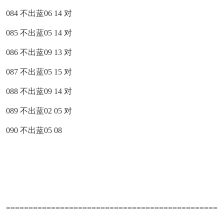
084 不出蓝06 14 对
085 不出蓝05 14 对
086 不出蓝09 13 对
087 不出蓝05 15 对
088 不出蓝09 14 对
089 不出蓝02 05 对
090 不出蓝05 08
===============================================