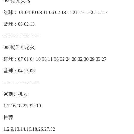
090期九头鸟
红球： 01 04 10 08 11 06 02 18 14 21 19 15 22 12 17
蓝球：08 02 13
=============
090期千年老幺
红球：07 01 04 10 08 11 06 02 24 28 32 30 29 33 27
蓝球：04 15 08
=============
90期开机号
1.7.16.18.23.32+10
推荐
1.2.9.13.14.16.18.26.27.32