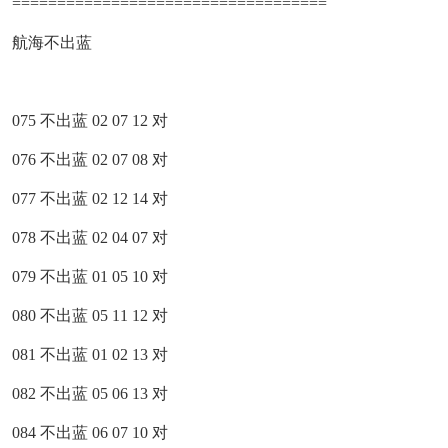
===================================
航海不出蓝
075 不出蓝 02 07 12 对
076 不出蓝 02 07 08 对
077 不出蓝 02 12 14 对
078 不出蓝 02 04 07 对
079 不出蓝 01 05 10 对
080 不出蓝 05 11 12 对
081 不出蓝 01 02 13 对
082 不出蓝 05 06 13 对
084 不出蓝 06 07 10 对