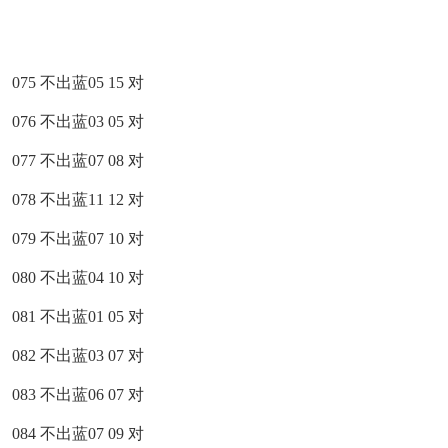
075 不出蓝05 15 对
076 不出蓝03 05 对
077 不出蓝07 08 对
078 不出蓝11 12 对
079 不出蓝07 10 对
080 不出蓝04 10 对
081 不出蓝01 05 对
082 不出蓝03 07 对
083 不出蓝06 07 对
084 不出蓝07 09 对